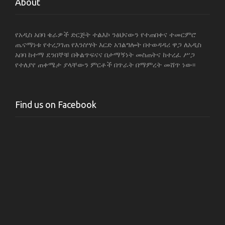
e
te
ts
g
l
e
About
b
r
A
ra
o
p
m
የአዲስ አበባ ቄራዎች ድርጅት ተልእኮ ንፅህናውን የተጠበቀና ተመርምሮ
ጤናማነቱ የተረጋገጠ የእንስሣት እርድ አገልግሎት በተወዳዳሪ ዋጋ ለአዲስ
o
p
አበባ ከተማ ደንበኞቹ በቅልጥፍናና በታማኝነት መስጠትና ከተረፈ ሥጋ
k
የተለያየ ጠቀሜታ ያላቸውን ምርቶች በጥራት በማምረት መሸጥ ነው፡፡
Find us on Facebook