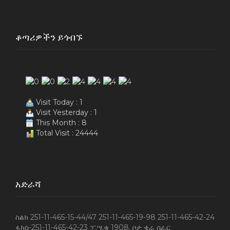
ቆጣሪዎችን ይጎብኙ
Visit Today : 1
Visit Yesterday : 1
This Month : 8
Total Visit : 24444
አድራሻ
ስልክ 251-11-465-15-44/47 251-11-465-19-98 251-11-465-42-24
ፋክስ-251-11-465-42-23 ፓ.ሣ.ቁ 1908‚ ቦታ ቄራ ሰፈር