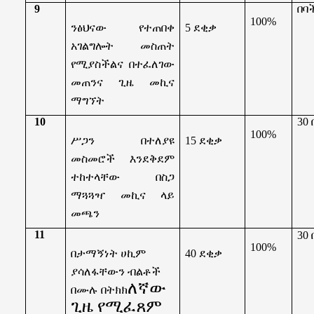
9
በባ
100%
ንፅህናው የተጠበቀ
5
ደቂቃ
አገልግሎት መስጠት
የሚያስችልና በተፈለገው
መጠንና ጊዜ መኪና
ማግኘት
10
30
100%
ሥጋን በተለያዩ
15 ደቂቃ
መስመሮች እንደቅደም
ተከተላቸው በስጋ
ማጓጓዣ መኪና ላይ
መጫን
11
30
100%
በታማኝነት ሀኪም
40 ደቂቃ
ያሳለፋቸውን ብልቶች
ለኛው
በሙሉ በትክክ
ጊዜ የሚፈጸም