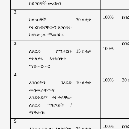
ከደንበኞች መረከብ
2
100%
በበ
ከደንበኞች
30
ደቂቃ
የተረከብናቸውን እንስሳት
ከሰነድ ጋር ማመሳከር
3
በበ
100%
ለእርድ የሚቀርቡ
15
ደቂቃ
የ
ተለያዩ እንስሳትን
ማስመርመር
4
100%
30
እንስሳትን በእርድ
10
ደቂቃ
መስመራቸውና
እንደቅደም ተከተላቸው
ለእርድ ማዘጋጀት
/
ማቅረብ
/
፡
5
100%
በበ
ለእርድ የቀረቡ እንስሳትን
28
ደቂቃ