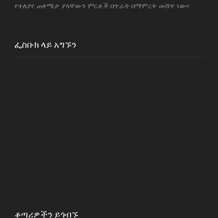
k
የተለያየ ጠቀሜታ ያላቸውን ምርቶች በጥራት በማምረት መሸጥ ነው፡፡
ፌስቡክ ላይ አግኙን
ቆጣሪዎችን ይጎብኙ