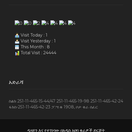
Visit Today : 1
Visit Yesterday : 1
This Month : 8
Total Visit : 24444
አድራሻ
ስልክ 251-11-465-15-44/47 251-11-465-19-98 251-11-465-42-24
ፋክስ-251-11-465-42-23 ፓ.ሣ.ቁ 1908‚ ቦታ ቄራ ሰፈር
ዲዛይን እና የተገነባው በአዲስ አበባ ቄራዎች ድርጅት