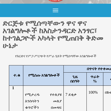
i
p
a
a
l
r
m
e
ድርጅቱ የሚሰጣቸውን ዋና ዋና
አገልግሎቶች ከእስታንዳርድ አንፃር፣
ከተገልጋዮች አካላት የሚጠበቅ ቅድመ
ሁኔታ
የእርድና የሥጋ ሥርጭት የሥራ ሂደት የሚሰጣቸው አገልግሎቶች
በጥናት የተቀመ
ተ.ቁ
የሚሰጡ አገልግሎቶች
ጊዜ
ጥራት
በሰዓት
%
1
100%
በከ
የሚታረዱ የተለያዩ
7
ደቂቃ
እንስሳትን መለያ
ቁጥሮችን በመጻፍ