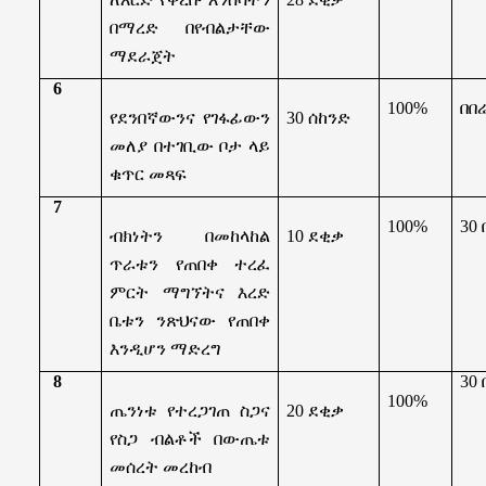
በማረድ በየብልታቸው
ማደራጀት
6
100%
በበ
የደንበኛውንና የገፋፊውን
30
ሰከንድ
መለያ በተገቢው ቦታ ላይ
ቁጥር መጻፍ
7
100%
30
ብክነትን በመከላከል
10
ደቂቃ
ጥራቱን የጠበቀ ተረፈ
ምርት ማግኘትና እረድ
ቤቱን ንጽህናው የጠበቀ
እንዲሆን ማድረግ
8
30
100%
ጤንነቱ የተረጋገጠ ስጋና
20
ደቂቃ
የስጋ ብልቶች በውጤቱ
መሰረት መረከብ