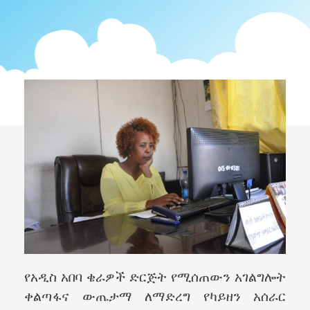
የአዲስ አበባ ቄራዎች ድርጅት የሚሰጠውን አገልግሎት
ቀልጣፋና ውጤታማ ለማድረግ የካይዘን አሰራር