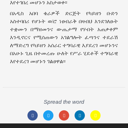
እየተገበረ መሆኑን አስታወቀ፡፡
በአዲስ አበባ ቄራዎች ድርጅት የካይዘን ቡድን
አስተባበሪ የሆኑት ወ/ሮ ነፀብራቅ በዛብህ እንደገለፁት
ተቋሙን በማዘመንና ውጤታማ የሃብት አጠቃቀም
እንዲኖርና የሚሰጠውን አገልግሎት ፈጣንና ተደራሽ
ለማድረግ የካይዘን አሰራር ተግባራዊ እያደረገ መሆኑንና
በአሁኑ ጊዜ በተመረጡ ሁለት የሥራ ሂደቶች ተግባራዊ
እየተደረገ መሆኑን ገልፀዋል፡፡
Spread the word