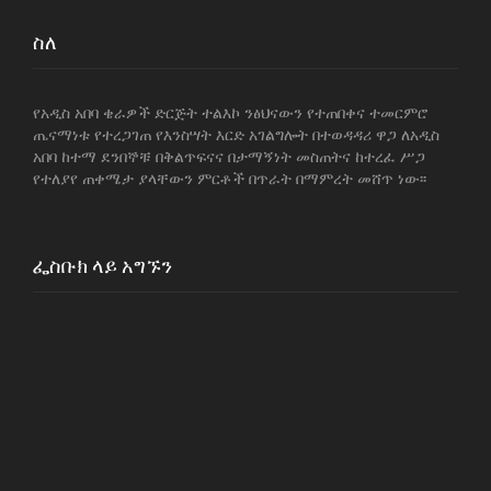
ስለ
የአዲስ አበባ ቄራዎች ድርጅት ተልእኮ ንፅህናውን የተጠበቀና ተመርምሮ
ጤናማነቱ የተረጋገጠ የእንስሣት እርድ አገልግሎት በተወዳዳሪ ዋጋ ለአዲስ
አበባ ከተማ ደንበኞቹ በቅልጥፍናና በታማኝነት መስጠትና ከተረፈ ሥጋ
የተለያየ ጠቀሜታ ያላቸውን ምርቶች በጥራት በማምረት መሸጥ ነው፡፡
ፌስቡክ ላይ አግኙን