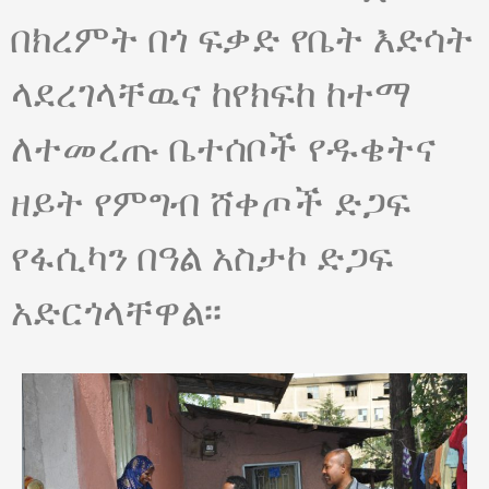
በክረምት በጎ ፍቃድ የቤት እድሳት
ላደረገላቸዉና ከየክፍከ ከተማ
ለተመረጡ ቤተሰቦች የዱቄትና
ዘይት የምግብ ሸቀጦች ድጋፍ
የፋሲካን በዓል አስታኮ ድጋፍ
አድርጎላቸዋል፡፡