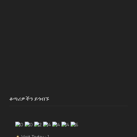
ቆጣሪዎችን ይጎብኙ