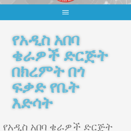
i
p
a
a
l
r
m
e
የአዲስ አበባ
ቄራዎች ድርጅት
በክረምት በጎ
ፍቃድ የቤት
እድሳት
የአዲስ አበባ ቄራዎች ድርጅት