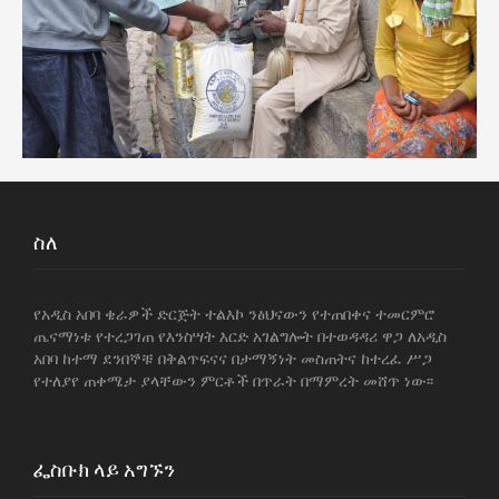
ስለ
የአዲስ አበባ ቄራዎች ድርጅት ተልእኮ ንፅህናውን የተጠበቀና ተመርምሮ
ጤናማነቱ የተረጋገጠ የእንስሣት እርድ አገልግሎት በተወዳዳሪ ዋጋ ለአዲስ
አበባ ከተማ ደንበኞቹ በቅልጥፍናና በታማኝነት መስጠትና ከተረፈ ሥጋ
የተለያየ ጠቀሜታ ያላቸውን ምርቶች በጥራት በማምረት መሸጥ ነው፡፡
ፌስቡክ ላይ አግኙን