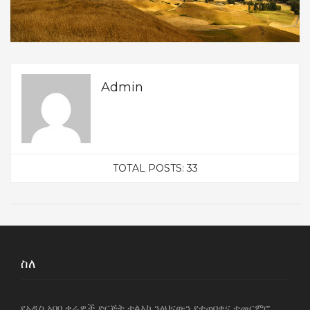
Admin
TOTAL POSTS: 33
ስለ
የአዲስ አበባ ቄራዎች ድርጅት ተልእኮ ንፅህናውን የተጠበቀና ተመርምሮ