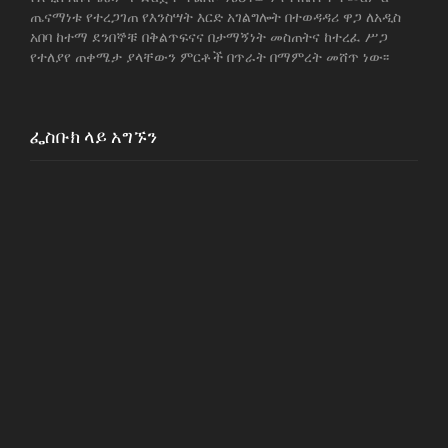
ጤናማነቱ የተረጋገጠ የእንስሣት እርድ አገልግሎት በተወዳዳሪ ዋጋ ለአዲስ
አበባ ከተማ ደንበኞቹ በቅልጥፍናና በታማኝነት መስጠትና ከተረፈ ሥጋ
የተለያየ ጠቀሜታ ያላቸውን ምርቶች በጥራት በማምረት መሸጥ ነው፡፡
ፌስቡክ ላይ አግኙን