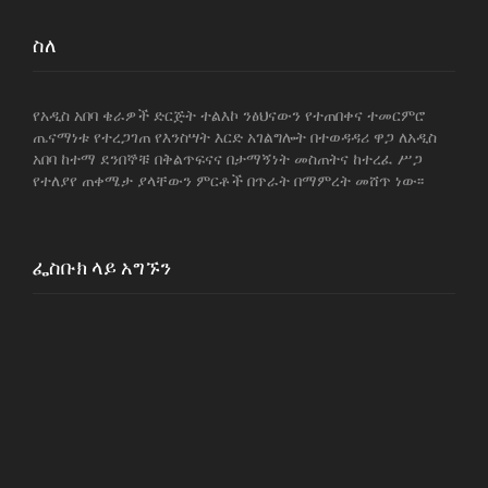
c
it
a
e
er
ai
ar
e
te
ts
g
l
e
ስለ
b
r
A
ra
o
p
m
የአዲስ አበባ ቄራዎች ድርጅት ተልእኮ ንፅህናውን የተጠበቀና ተመርምሮ
ጤናማነቱ የተረጋገጠ የእንስሣት እርድ አገልግሎት በተወዳዳሪ ዋጋ ለአዲስ
o
p
አበባ ከተማ ደንበኞቹ በቅልጥፍናና በታማኝነት መስጠትና ከተረፈ ሥጋ
k
የተለያየ ጠቀሜታ ያላቸውን ምርቶች በጥራት በማምረት መሸጥ ነው፡፡
ፌስቡክ ላይ አግኙን