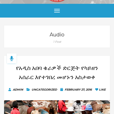
i
p
a
a
l
r
m
e
Audio
1 Post
የአዲስ አበባ ቄራዎች ድርጅት የካይዘን
አሰራር እየተገበረ መሆኑን አስታወቀ
ADMIN
UNCATEGORIZED
FEBRUARY 27, 2016
LIKE