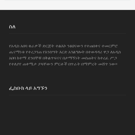
ስለ
የአዲስ አበባ ቄራዎች ድርጅት ተልእኮ ንፅህናውን የተጠበቀና ተመርምሮ
ጤናማነቱ የተረጋገጠ የእንስሣት እርድ አገልግሎት በተወዳዳሪ ዋጋ ለአዲስ
አበባ ከተማ ደንበኞቹ በቅልጥፍናና በታማኝነት መስጠትና ከተረፈ ሥጋ
የተለያየ ጠቀሜታ ያላቸውን ምርቶች በጥራት በማምረት መሸጥ ነው፡፡
ፌስቡክ ላይ አግኙን