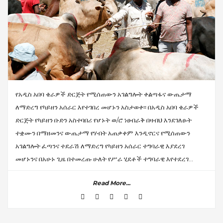
የአዲስ አበባ ቄራዎች ድርጅት የሚሰጠውን አገልግሎት ቀልጣፋና ውጤታማ
ለማድረግ የካይዘን አሰራር እየተገበረ መሆኑን አስታወቀ፡፡ በአዲስ አበባ ቄራዎች
ድርጅት የካይዘን ቡድን አስተባበሪ የሆኑት ወ/ሮ ነፀብራቅ በዛብህ እንደገለፁት
ተቋሙን በማዘመንና ውጤታማ የሃብት አጠቃቀም እንዲኖርና የሚሰጠውን
አገልግሎት ፈጣንና ተደራሽ ለማድረግ የካይዘን አሰራር ተግባራዊ እያደረገ
መሆኑንና በአሁኑ ጊዜ በተመረጡ ሁለት የሥራ ሂደቶች ተግባራዊ እየተደረገ...
Read More...